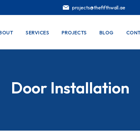
projects@thefifthwall.ae
BOUT
SERVICES
PROJECTS
BLOG
CONT
Door Installation