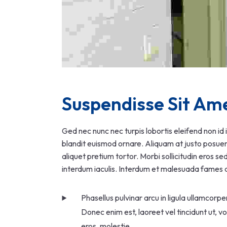
Suspendisse Sit Am
Ged nec nunc nec turpis lobortis eleifend non id
blandit euismod ornare. Aliquam at justo posuere,
aliquet pretium tortor. Morbi sollicitudin eros s
interdum iaculis. Interdum et malesuada fames a
Phasellus pulvinar arcu in ligula ullamcorp
Donec enim est, laoreet vel tincidunt ut, v
eros, molestie.