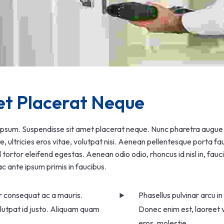
et Placerat Neque
 ipsum. Suspendisse sit amet placerat neque. Nunc pharetra augue n
 ultricies eros vitae, volutpat nisi. Aenean pellentesque porta fauc
ed tortor eleifend egestas. Aenean odio odio, rhoncus id nisl in, fau
c ante ipsum primis in faucibus.
er consequat ac a mauris.
Phasellus pulvinar arcu i
olutpat id justo. Aliquam quam
Donec enim est, laoreet v
eros, molestie.