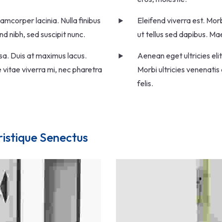
amcorper lacinia. Nulla finibus
Eleifend viverra est. Morb
d nibh, sed suscipit nunc.
ut tellus sed dapibus. Ma
ssa. Duis at maximus lacus.
Aenean eget ultricies eli
 vitae viverra mi, nec pharetra
Morbi ultricies venenatis
felis.
ristique Senectus