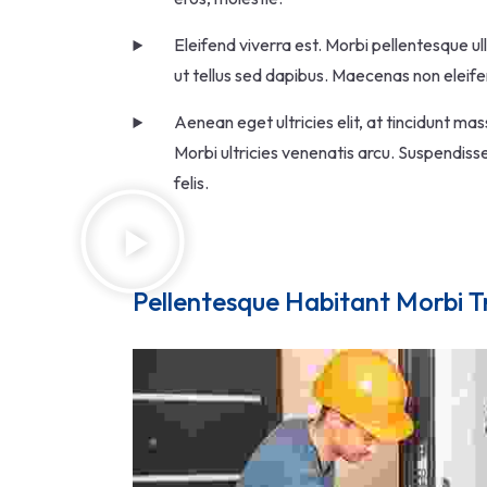
Eleifend viverra est. Morbi pellentesque ull
ut tellus sed dapibus. Maecenas non eleifen
Aenean eget ultricies elit, at tincidunt ma
Morbi ultricies venenatis arcu. Suspendisse
felis.
Pellentesque Habitant Morbi T